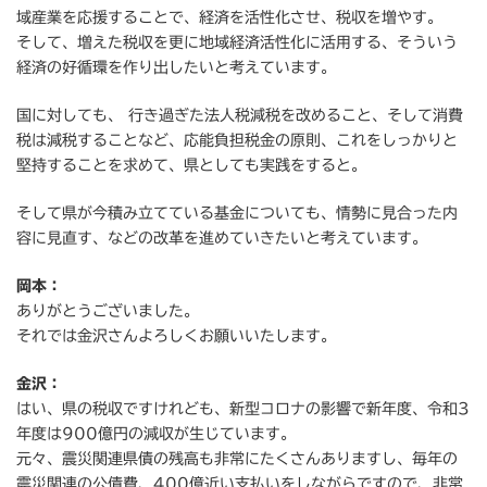
域産業を応援することで、経済を活性化させ、税収を増やす。
そして、増えた税収を更に地域経済活性化に活用する、そういう
経済の好循環を作り出したいと考えています。
国に対しても、 行き過ぎた法人税減税を改めること、そして消費
税は減税することなど、応能負担税金の原則、これをしっかりと
堅持することを求めて、県としても実践をすると。
そして県が今積み立てている基金についても、情勢に見合った内
容に見直す、などの改革を進めていきたいと考えています。
岡本：
ありがとうございました。
それでは金沢さんよろしくお願いいたします。
金沢：
はい、県の税収ですけれども、新型コロナの影響で新年度、令和3
年度は900億円の減収が生じています。
元々、震災関連県債の残高も非常にたくさんありますし、毎年の
震災関連の公債費、400億近い支払いをしながらですので、非常