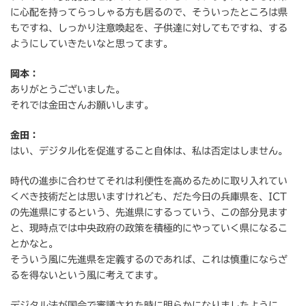
に心配を持ってらっしゃる方も居るので、そういったところは県
もですね、しっかり注意喚起を、子供達に対してもですね、する
ようにしていきたいなと思ってます。
岡本：
ありがとうございました。
それでは金田さんお願いします。
金田：
はい、デジタル化を促進すること自体は、私は否定はしません。
時代の進歩に合わせてそれは利便性を高めるために取り入れてい
くべき技術だとは思いますけれども、だた今日の兵庫県を、ICT
の先進県にするという、先進県にするっていう、この部分見ます
と、現時点では中央政府の政策を積極的にやっていく県になるこ
とかなと。
そういう風に先進県を定義するのであれば、これは慎重にならざ
るを得ないという風に考えてます。
デジタル法が国会で審議された時に明らかになりましたように、