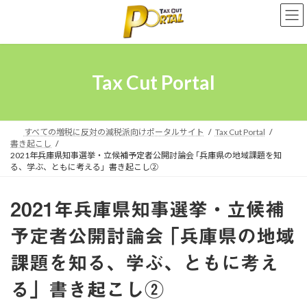
コ
ナ
ン
ビ
テ
ゲ
ン
ー
ツ
シ
へ
ョ
Tax Cut Portal
ス
ン
キ
に
ッ
移
プ
動
すべての増税に反対の減税派向けポータルサイト
Tax Cut Portal
書き起こし
2021年兵庫県知事選挙・立候補予定者公開討論会 ｢兵庫県の地域課題を知
る、学ぶ、ともに考える」書き起こし②
2021年兵庫県知事選挙・立候補
予定者公開討論会 ｢兵庫県の地域
課題を知る、学ぶ、ともに考え
る」書き起こし②