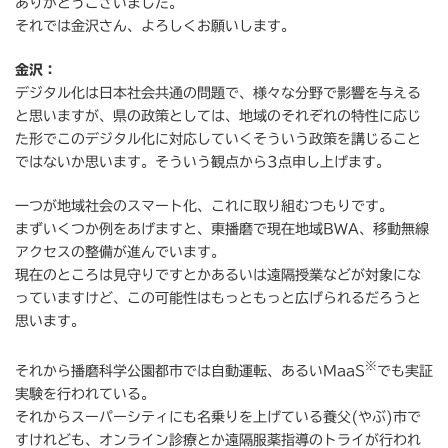
ありがとうございました。
それでは金沢さん、よろしくお願いします。
金沢：
デジタル化は日本社会共通の問題で、様々な分野で影響を与える
と思いますが、県の政策としては、地域のそれぞれの特性に応じ
た形でこのデジタル化に対応していくそういう政策を講じること
ではないか思います。そういう観点から3点申し上げます。
一つが地域社会のスマート化、これに取り組むつもりです。
まずいくつか例をあげますと、東播磨で現在地域BWA、移動無線
アクセスの整備が進んでいます。
現在のところは見守りですとかあるいは遠隔授業などが対象にな
っていますけど、この可能性はもっともっと広げられるだろうと
思います。
※
それから播磨科学公園都市では自動運転、あるいMaaS
でも実証
実験を行われている。
それからスーパーシティにも名乗りを上げている養父(やぶ)市で
すけれども、オンライン診療とか遠隔服薬指導のトライが行われ