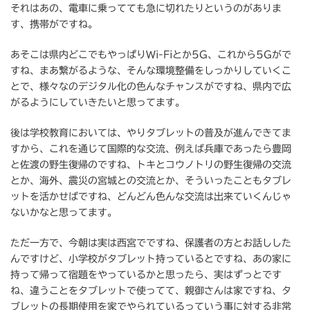
それはあの、電車に乗ってても急に切れたりというのがありま
す、携帯がですね。
あそこは県内どこでもやっぱりWi-Fiとか5G、これから5Gがで
すね、まあ繋がるような、そんな環境整備をしっかりしていくこ
とで、様々なのデジタル化の色んなチャンスがですね、県内で広
がるようにしていきたいと思ってます。
後は学校教育においては、やりタブレットの普及が進んできてま
すから、これを通じて国際的な交流、例えば兵庫であったら豊岡
と佐渡の野生復帰のですね、トキとコウノトリの野生復帰の交流
とか、海外、震災の宮城との交流とか、そういったこともタブレ
ットを活かせばですね、どんどん色んな交流は出来ていくんじゃ
ないかなと思ってます。
ただ一方で、今朝は実は西宮でですね、保護者の方とお話しした
んですけど、小学校がタブレット持っているとですね、あの家に
持って帰って宿題をやっているかと思ったら、実はずっとです
ね、違うことをタブレットで使ってて、親御さんは家ですね、タ
ブレットの長期使用を家でやられているっていう事に対する非常