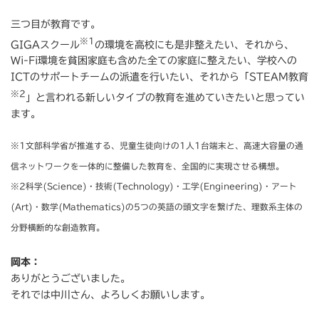
三つ目が教育です。
※1
GIGAスクール
の環境を高校にも是非整えたい、それから、
Wi-Fi環境を貧困家庭も含めた全ての家庭に整えたい、学校への
ICTのサポートチームの派遣を行いたい、それから「STEAM教育
※2
」と言われる新しいタイプの教育を進めていきたいと思ってい
ます。
※1文部科学省が推進する、児童生徒向けの1人1台端末と、高速大容量の通
信ネットワークを一体的に整備した教育を、全国的に実現させる構想。
※2科学(Science)・技術(Technology)・工学(Engineering)・アート
(Art)・数学(Mathematics)の5つの英語の頭文字を繋げた、理数系主体の
分野横断的な創造教育。
岡本：
ありがとうございました。
それでは中川さん、よろしくお願いします。