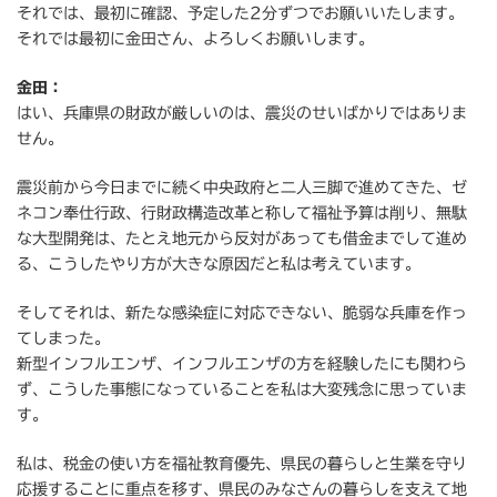
それでは、最初に確認、予定した2分ずつでお願いいたします。
それでは最初に金田さん、よろしくお願いします。
金田：
はい、兵庫県の財政が厳しいのは、震災のせいばかりではありま
せん。
震災前から今日までに続く中央政府と二人三脚で進めてきた、ゼ
ネコン奉仕行政、行財政構造改革と称して福祉予算は削り、無駄
な大型開発は、たとえ地元から反対があっても借金までして進め
る、こうしたやり方が大きな原因だと私は考えています。
そしてそれは、新たな感染症に対応できない、脆弱な兵庫を作っ
てしまった。
新型インフルエンザ、インフルエンザの方を経験したにも関わら
ず、こうした事態になっていることを私は大変残念に思っていま
す。
私は、税金の使い方を福祉教育優先、県民の暮らしと生業を守り
応援することに重点を移す、県民のみなさんの暮らしを支えて地