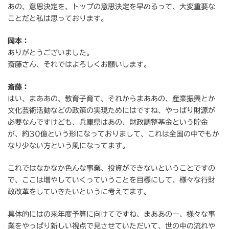
あの、意思決定を、トップの意思決定を早めるって、大変重要な
ことだと私は思っております。
岡本：
ありがとうございました。
斎藤さん、それではよろしくお願いします。
斎藤：
はい、まああの、教育子育て、それからまああの、産業振興とか
文化芸術活動などの政策の実現ためにはですね、やっぱり財源が
必要なんですけども、兵庫県はあの、財政調整基金という貯金
が、約30億という形になっておりまして、これは全国の中でもか
なり少ない方という風になってます。
これではなかなか色んな事業、投資ができないということですの
で、ここは増やしていくっていうことを目標にして、様々な行財
政改革をしていきたいというに考えてます。
具体的にはの来年度予算に向けてですね、まああのー、様々な事
業をやっぱり新しい視点で見させていただいて、世の中の流れや