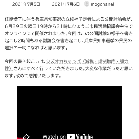
最
2021年7月5日
2021年7月6日
mogchanel
終
更
任期満了に伴う兵庫県知事選の立候補予定者による公開討論会が､
新
6月29日火曜日19時から21時にひょうご市民活動協議会主催で
日
オンラインにて開催されました｡今回はこの公開討論の様子を書き
時
:
起こし2時間もある討論会を書き起こし､兵庫県知事選挙の県民の
選択の一助になればと思います｡
今回の書き起こしは､
シズオカちゃっぱ（減税・規制撤廃・弾力
性）
さんにすべて行っていただきました｡大変な作業だったと思い
ます｡改めて感謝いたします｡