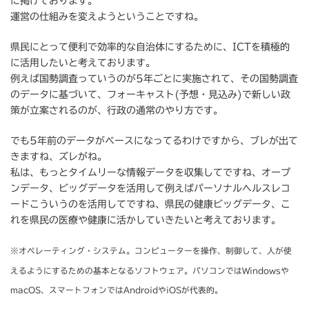
に掲げております。
運営の仕組みを変えようということですね。
県民にとって便利で効率的な自治体にするために、ICTを積極的
に活用したいと考えております。
例えば国勢調査っていうのが5年ごとに実施されて、その国勢調査
のデータに基づいて、フォーキャスト(予想・見込み)で新しい政
策が立案されるのが、行政の通常のやり方です。
でも5年前のデータがベースになってるわけですから、ブレが出て
きますね、ズレがね。
私は、もっとタイムリーな情報データを収集してですね、オープ
ンデータ、ビッグデータを活用して例えばパーソナルヘルスレコ
ードこういうのを活用してですね、県民の健康ビッグデータ、こ
れを県民の医療や健康に活かしていきたいと考えております。
※オペレーティング・システム。コンピューターを操作、制御して、人が使
えるようにするための基本となるソフトウェア。パソコンではWindowsや
macOS、スマートフォンではAndroidやiOSが代表的。