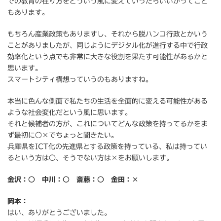
での教育の在り方をどういう風に変えていったらいいかってこと
もあります。
もちろん産業政策もありますし、それから脱ハンコ行政とかいう
ことがありましたが、同じようにデジタル化が進行する中で行政
効率化という点でも非常に大きな役割を果たす可能性があるかと
思います。
スマートシティ構想っていうのもありますね。
本当に色んな側面で私たちの生活を全面的に変える可能性がある
ような社会変化だという風に思います。
それと候補者の方が、これについてどんな政策を持ってるかをま
ず最初に○×でちょっと聞きたい。
兵庫県をICT化の先進県とする政策を持っている、私は持ってい
るという方は○、そうでない方は×をお願いします。
金沢：○ 中川：○ 斎藤：○ 金田：×
岡本：
はい、ありがとうございました。